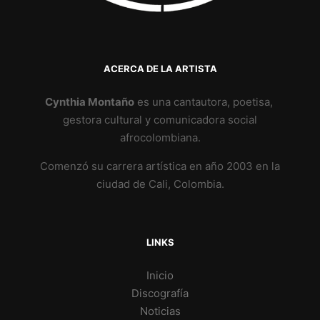
ACERCA DE LA ARTISTA
Cynthia Montaño
es una cantautora, poetisa,
gestora cultural y comunicadora social
afrocolombiana.
Comenzó su carrera artística en año 2003 en la
ciudad de Cali, Colombia.
LINKS
Inicio
Discografía
Noticias