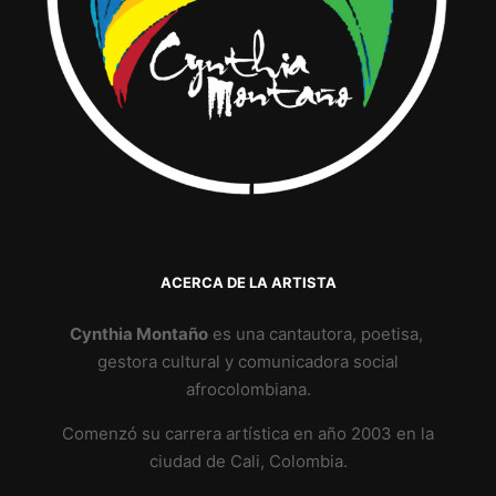
ACERCA DE LA ARTISTA
Cynthia Montaño
es una cantautora, poetisa,
gestora cultural y comunicadora social
afrocolombiana.
Comenzó su carrera artística en año 2003 en la
ciudad de Cali, Colombia.